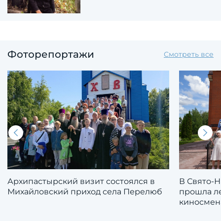
Фоторепортажи
Смотреть все
Архипастырский визит состоялся в
В Свято-
Михайловский приход села Перелюб
прошла л
киносмен