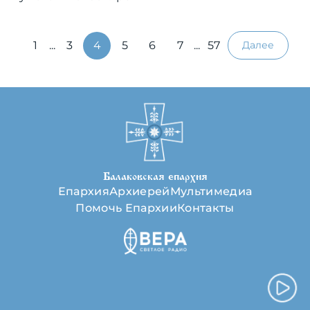
1
...
3
4
5
6
7
...
57
Далее
Балаковская епархия
Епархия
Архиерей
Мультимедиа
Помочь Епархии
Контакты