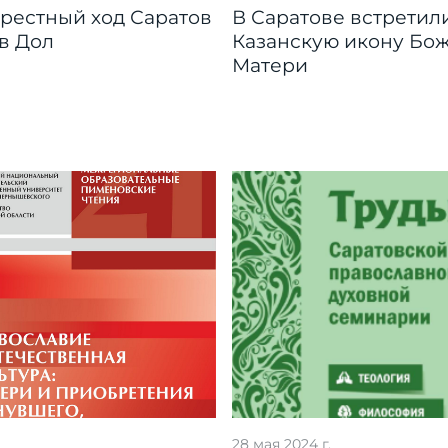
крестный ход Саратов
В Саратове встретил
в Дол
Казанскую икону Бо
Матери
28 мая 2024 г.