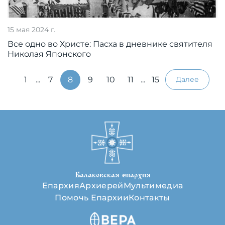
15 мая 2024 г.
Все одно во Христе: Пасха в дневнике святителя
Николая Японского
1
...
7
8
9
10
11
...
15
Далее
Балаковская епархия
Епархия
Архиерей
Мультимедиа
Помочь Епархии
Контакты