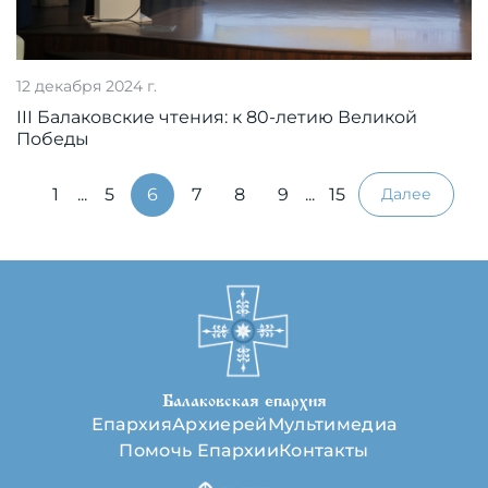
12 декабря 2024 г.
III Балаковские чтения: к 80-летию Великой
Победы
1
...
5
6
7
8
9
...
15
Далее
Балаковская епархия
Епархия
Архиерей
Мультимедиа
Помочь Епархии
Контакты