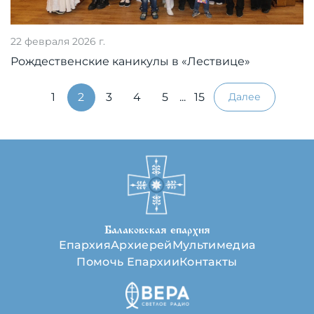
22 февраля 2026 г.
Рождественские каникулы в «Лествице»
1
2
3
4
5
...
15
Далее
Балаковская епархия
Епархия
Архиерей
Мультимедиа
Помочь Епархии
Контакты