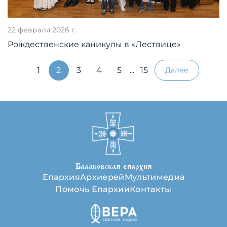
22 февраля 2026 г.
Рождественские каникулы в «Лествице»
1
2
3
4
5
...
15
Далее
Балаковская епархия
Епархия
Архиерей
Мультимедиа
Помочь Епархии
Контакты