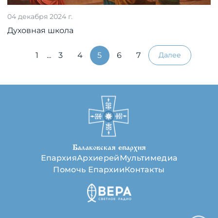
04 декабря 2024 г.
Духовная школа
1
...
3
4
5
6
7
Далее
Балаковская епархия
Епархия
Архиерей
Мультимедиа
Помочь Епархии
Контакты