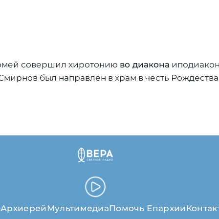
ломей совершил хиротонию
во диакона
иподиакон
ирнов был направлен в храм в честь Рождества 
я
Архиерей
Мультимедиа
Помочь Епархии
Контак