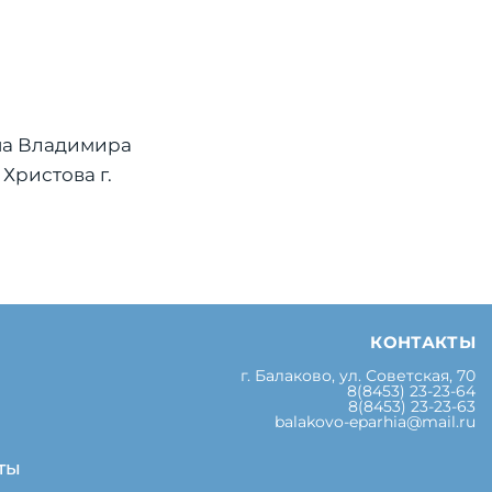
а Владимира
Христова г.
КОНТАКТЫ
г. Балаково, ул. Советская, 70
8(8453) 23-23-64
8(8453) 23-23-63
balakovo-eparhia@mail.ru
ты