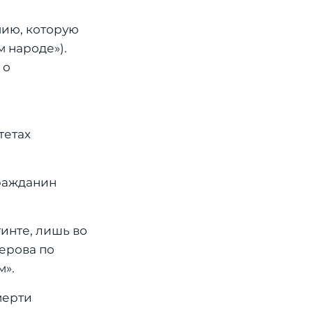
мию, которую
м народе»).
 о
и
тетах
гражданин
гинте, лишь во
ерова по
м».
мерти