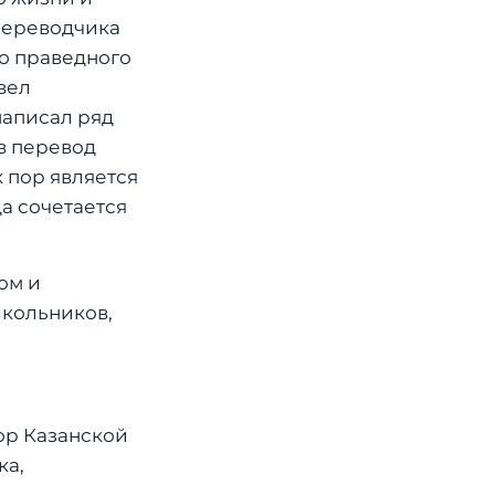
 переводчика
го праведного
вел
написал ряд
в перевод
х пор является
а сочетается
ом и
школьников,
ор Казанской
ка,