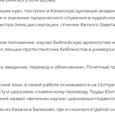
Чагринского (Юнгерова).
ршив курс, поступил в Казанскую духовную акаде
ия и значение пророческого служения в иудейско
истра (тема диссертации: «Учение Ветхого Завета
ьное положение, изучал библейскую археологию 
ал лекции протестантских библеистов в универси
моса: введение, перевод и объяснение». Почетный 
ский язык; в своей работе основывался на Септуа
сту и церковно-славянскому переводу. Труды Юнг
кий назвал «великим научно-церковным подвиго
и из Казани в Балаково, где и скончался (датой с