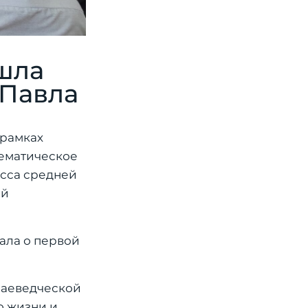
шла
 Павла
 рамках
тематическое
асса средней
ой
ала о первой
раеведческой
о жизни и