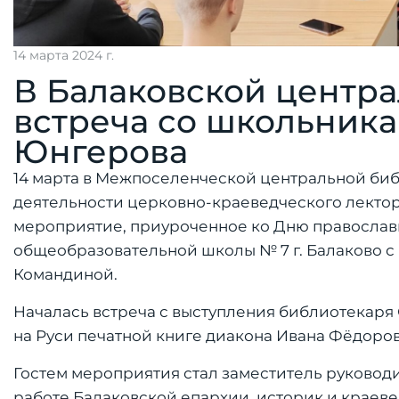
14 марта 2024 г.
В Балаковской центр
встреча со школьника
Юнгерова
14 марта в Межпоселенческой центральной биб
деятельности церковно-краеведческого лектор
мероприятие, приуроченное ко Дню православн
общеобразовательной школы № 7 г. Балаково 
Командиной.
Началась встреча с выступления библиотекаря
на Руси печатной книге диакона Ивана Фёдорова
Гостем мероприятия стал заместитель руково
работе Балаковской епархии, историк и краеве