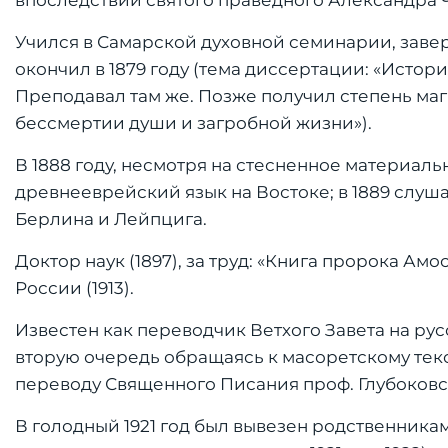
впоследствии святого праведного Александра 
Учился в Самарской духовной семинарии, заве
окончил в 1879 году (тема диссертации: «Истор
Преподавал там же. Позже получил степень маг
бессмертии души и загробной жизни»).
В 1888 году, несмотря на стесненное материал
древнееврейский язык на Востоке; в 1889 слуш
Берлина и Лейпцига.
Доктор наук (1897), за труд: «Книга пророка А
России (1913).
Известен как переводчик Ветхого Завета на рус
вторую очередь обращаясь к масоретскому тек
переводу Священного Писания проф. Глубоковс
В голодный 1921 год был вывезен родственникам