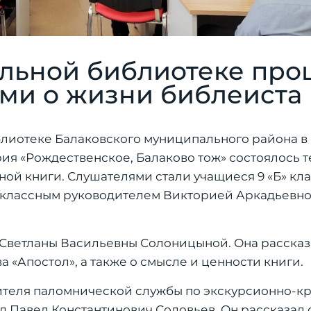
альной библиотеке про
ми о жизни библеиста
лиотеке Балаковского муниципального района в
ия «Рождественское, Балаково тож» состоялось 
ой книги. Слушателями стали учащиеся 9 «Б» кл
с классным руководителем Викторией Аркадьевн
 Светланы Васильевны Солоницыной. Она рассказ
 «Апостол», а также о смысле и ценности книги.
дителя паломнической службы по экскурсионно-к
д Павел Константинович Соловьев. Он рассказал 