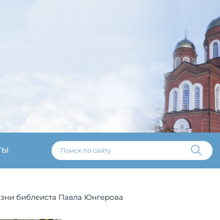
ТЫ
изни библеиста Павла Юнгерова