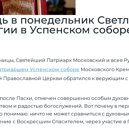
ь в понедельник Свет
гии в Успенском собор
едмицы, Святейший Патриарх Московский и всея Р
атриаршем Успенском соборе
Московского Крем
й Православной Церкви обратился к верующим с
 после Пасхи, отмечен совершенно особым духов
твом и радостью богослужений. Вот почему в пе
о понимаю: ничто не может сравниться с духовн
ение с Воскресшим Спасителем, через участие в