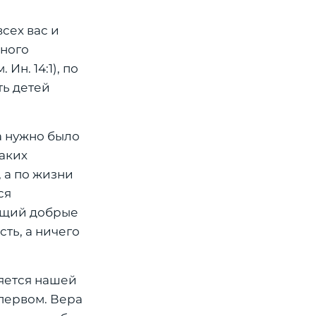
всех вас и
нного
. Ин. 14:1), по
ть детей
да нужно было
каких
, а по жизни
ся
рящий добрые
есть, а ничего
ляется нашей
 первом. Вера