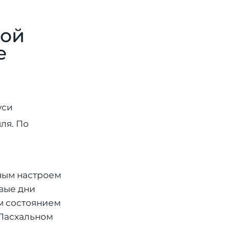
лой
е
уси
ля. По
ным настроем
рвые дни
ым состоянием
 Пасхальном