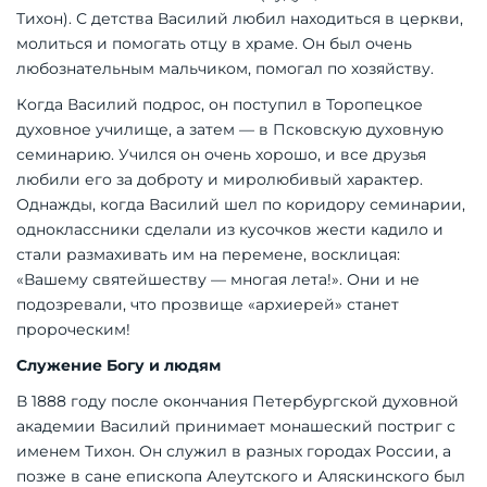
Тихон). С детства Василий любил находиться в церкви,
молиться и помогать отцу в храме. Он был очень
любознательным мальчиком, помогал по хозяйству.
Когда Василий подрос, он поступил в Торопецкое
духовное училище, а затем — в Псковскую духовную
семинарию. Учился он очень хорошо, и все друзья
любили его за доброту и миролюбивый характер.
Однажды, когда Василий шел по коридору семинарии,
одноклассники сделали из кусочков жести кадило и
стали размахивать им на перемене, восклицая:
«Вашему святейшеству — многая лета!». Они и не
подозревали, что прозвище «архиерей» станет
пророческим!
Служение Богу и людям
В 1888 году после окончания Петербургской духовной
академии Василий принимает монашеский постриг с
именем Тихон. Он служил в разных городах России, а
позже в сане епископа Алеутского и Аляскинского был