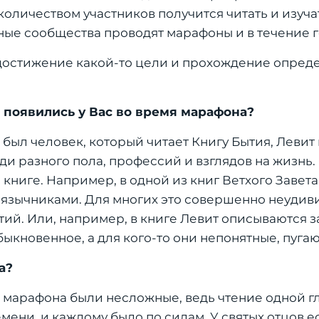
количеством участников получится читать и изуч
ные сообщества проводят марафоны и в течение г
достижение какой-то цели и прохождение опреде
появились у Вас во время марафона?
 был человек, который читает Книгу Бытия, Левит 
и разного пола, профессий и взглядов на жизнь.
 книге. Например, в одной из книг Ветхого Завета
 язычниками. Для многих это совершенно неудиви
тий. Или, например, в книге Левит описываются з
ыкновенное, а для кого-то они непонятные, пуга
а?
а марафона были несложные, ведь чтение одной г
ени, и каждому было по силам. У святых отцов ес