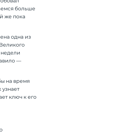
робовал
раемся больше
й же пока
ена одна из
 Великого
е недели
равило —
бы на время
 узнает
ет ключ к его
о