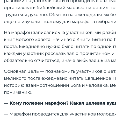
разными по длительности и проходить в разны
организовать библейский марафон и решил про
трудиться духовно. Обычно на еженедельных бе
еще не изучали, поэтому для марафона выбрали
На марафон записались 15 участников, мы разби
книг Ветхого Завета, начиная с Книги Бытия по
поста. Ежедневно нужно было читать по одной гл
каждый участник рассказывал о прочитанном и 
обязательно отчитаться, иначе выбываешь из м
Основная цель — познакомить участников с Вет
Великого поста ежедневно читать Священное Пи
историю взаимоотношений Бога и человека. Ветх
пониманию.
— Кому полезен марафон? Какая целевая ауд
— Марафон проводится для участников молоде