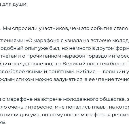
 для души.
ы спросили участников, чем это событие стало 
лениями: «О марафоне я узнала на встрече моло
Подобный опыт уже был, но немного в другом форм
отчетами о прочитанном марафон гораздо интерес
ии всегда полезно, а в Великий пост тем более.
тало более ясным и понятным. Библия — великий 
аждым стихом можно задуматься, а ее чтение точн
 о марафоне на встрече молодежного общества, э
ло очень интересно, мне попались главы, на котор
о пищи для ума, поэтому после марафона я реши
я».