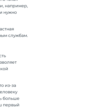
и, например,
ки нужно
астная
ным службам.
сть
зволяет
ской
о из-за
человеку
ть больше
аш первый