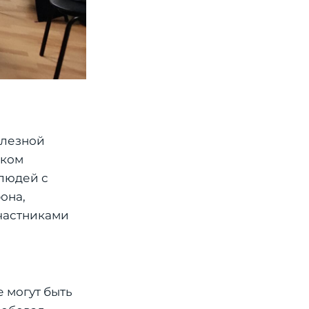
олезной
ском
людей с
она,
частниками
 могут быть