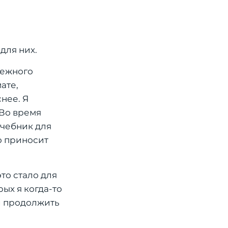
для них.
дежного
ате,
нее. Я
 Во время
учебник для
о приносит
то стало для
ых я когда-то
л продолжить