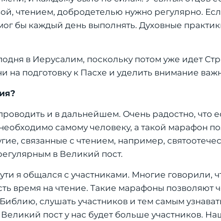
вой, чтением, добродетелью нужно регулярно. Есл
мог бы каждый день выполнять. Духовные практи
одня в Иерусалим, поскольку потом уже идет Стр
и на подготовку к Пасхе и уделить внимание важ
ия?
роводить и в дальнейшем. Очень радостно, что е
еобходимо самому человеку, а такой марафон по
угие, связанные с чтением, например, святоотече
егулярным в Великий пост.
ти я общался с участниками. Многие говорили, чт
есть время на чтение. Такие марафоны позволяют 
Библию, слушать участников и тем самым узнава
 Великий пост у нас будет больше участников. Н