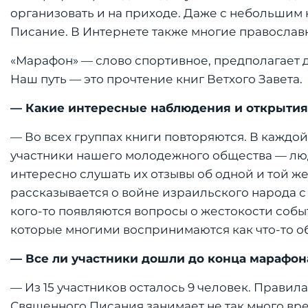
организовать и на приходе. Даже с небольшим 
Писание. В Интернете также многие православ
«Марафон» — слово спортивное, предполагает 
Наш путь — это прочтение книг Ветхого Завета.
— Какие интересные наблюдения и открытия 
— Во всех группах книги повторяются. В каждой
участники нашего молодежного общества — люд
интересно слушать их отзывы об одной и той же
рассказывается о войне израильского народа с
кого-то появляются вопросы о жестокости собы
которые многими воспринимаются как что-то об
— Все ли участники до­шли до конца марафон
— Из 15 участников осталось 9 человек. Правил
Священного Писания занимает не так много врем