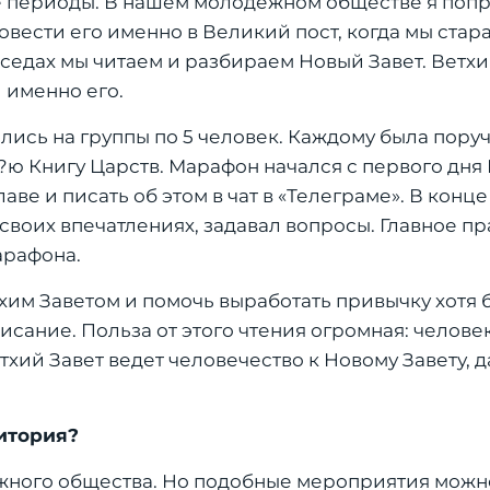
е периоды. В нашем молодежном обществе я поп
вести его именно в Великий пост, когда мы ста
седах мы читаем и разбираем Новый Завет. Ветхи
 именно его.
лись на группы по 5 человек. Каждому была поруч
 1?ю Книгу Царств. Марафон начался с первого дня
аве и писать об этом в чат в «Телеграме». В конц
своих впечатлениях, задавал вопросы. Главное п
арафона.
хим Заветом и помочь выработать привычку хотя 
сание. Польза от этого чтения огромная: человек
ий Завет ведет человечество к Новому Завету, да
итория?
жного общества. Но подобные мероприятия можн