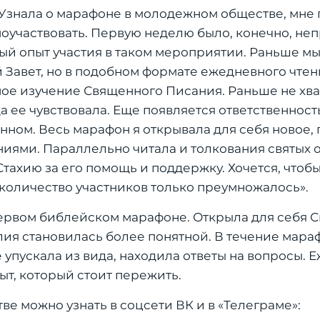
«Узнала о марафоне в молодежном обществе, мне 
оучаствовать. Первую неделю было, конечно, не
вый опыт участия в таком мероприятии. Раньше мы
 Завет, но в подобном формате ежедневного чте
ное изучение Священного Писания. Раньше не хв
да ее чувствовала. Еще появляется ответственность
нном. Весь марафон я открывала для себя новое, 
ниями. Параллельно читала и толкования святых 
 Стахию за его помощь и поддержку. Хочется, чтоб
количество участников только преумножалось».
первом библейском марафоне. Открыла для себя 
лия становилась более понятной. В течение мара
 упускала из вида, находила ответы на вопросы.
т, который стоит пережить.
можно узнать в соцсети ВК и в «Телеграме»: