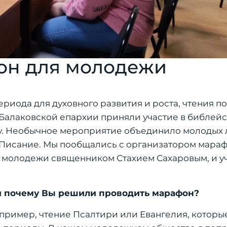
он для молодежи
риода для духовного развития и роста, чтения п
Балаковской епархии приняли участие в библей
ду. Необычное мероприятие объединило молодых 
 Писание. Мы пообщались с организатором мараф
м молодежи священником Стахием Сахаровым, и у
к и почему Вы решили проводить марафон?
пример, чтение Псалтири или Евангелия, которые