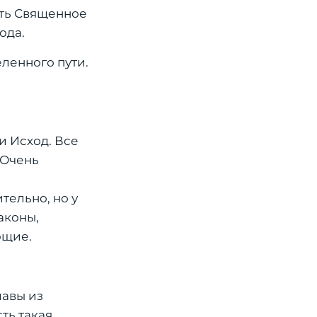
ать Священное
ода.
ленного пути.
и Исход. Все
 Очень
тельно, но у
аконы,
ющие.
лавы из
ть такая