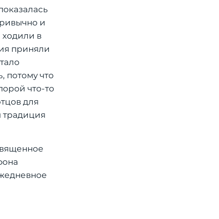
показалась
привычно и
 ходили в
ния приняли
атало
, потому что
порой что-то
отцов для
ы традиция
Священное
фона
 Ежедневное