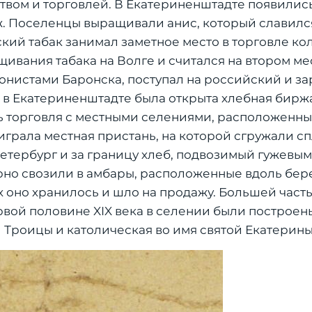
твом и торговлей. В Екатериненштадте появилис
. Поселенцы выращивали анис, который славился
ский табак занимал заметное место в торговле ко
вания табака на Волге и считался на втором мес
лонистами Баронска, поступал на российский и з
 в Екатериненштадте была открыта хлебная бирж
ь торговля с местными селениями, расположенн
играла местная пристань, на которой сгружали с
Петербург и за границу хлеб, подвозимый гужевы
рно свозили в амбары, расположенные вдоль бере
 оно хранилось и шло на продажу. Большей част
вой половине XIX века в селении были построен
 Троицы и католическая во имя святой Екатерины