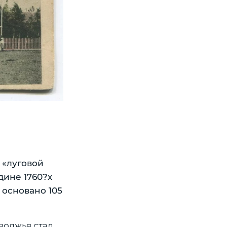
 «луговой
дине 1760?х
 основано 105
волжья стал