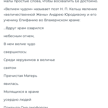
малы простые слова, чтобы восхвалить Ее достойно.
«Велием чудом» называет поэт Н. П. Кельш явление
«величественной Жены» Андрею Юродивому и его
ученику Епифанию во Влахернском храме:
…Вдруг храм озарился
небесным огнем,
В нем велие чудо
свершилось:
Среди херувимов в величье
святом
Пречистая Матерь
явилась.
Молящихся в храме
усердно людей
Покрыла Она омофором.