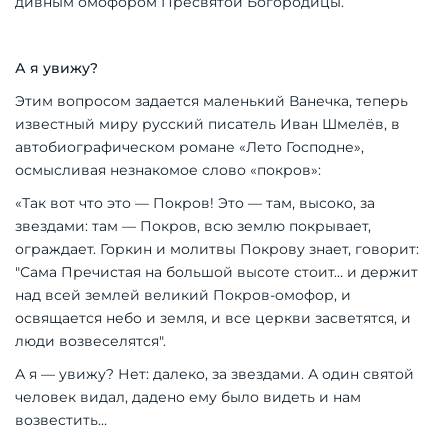
дивным омофором Пресвятой Богородицы.
А я увижу?
Этим вопросом задается маленький Ванечка, теперь
известный миру русский писатель Иван Шмелёв, в
автобиографическом романе «Лето Господне»,
осмысливая незнакомое слово «покров»:
«Так вот что это — Покров! Это — там, высоко, за
звездами: там — Покров, всю землю покрывает,
ограждает. Горкин и молитвы Покрову знает, говорит:
"Сама Пречистая на большой высоте стоит… и держит
над всей землей великий Покров-омофор, и
освящается небо и земля, и все церкви засветятся, и
люди возвеселятся".
А я — увижу? Нет: далеко, за звездами. А один святой
человек видал, дадено ему было видеть и нам
возвестить…