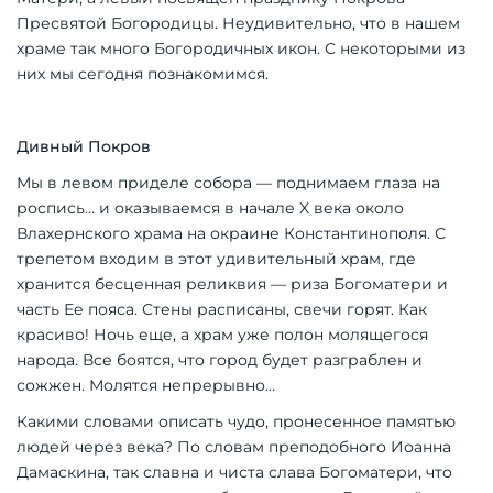
Пресвятой Богородицы. Неудивительно, что в нашем
храме так много Богородичных икон. С некоторыми из
них мы сегодня познакомимся.
Дивный Покров
Мы в левом приделе собора — поднимаем глаза на
роспись… и оказываемся в начале X века около
Влахернского храма на окраине Константинополя. С
трепетом входим в этот удивительный храм, где
хранится бесценная реликвия — риза Богоматери и
часть Ее пояса. Стены расписаны, свечи горят. Как
красиво! Ночь еще, а храм уже полон молящегося
народа. Все боятся, что город будет разграблен и
сожжен. Молятся непрерывно…
Какими словами описать чудо, пронесенное памятью
людей через века? По словам преподобного Иоанна
Дамаскина, так славна и чиста слава Богоматери, что