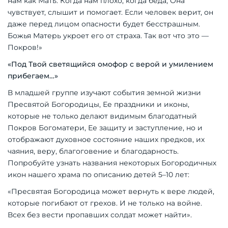
нам как Мать. Когда нам плохо, когда беда, Она
чувствует, слышит и помогает. Если человек верит, он
даже перед лицом опасности будет бесстрашным.
Божья Матерь укроет его от страха. Так вот что это —
Покров!»
«Под Твой светящийся омофор с верой и умилением
прибегаем…»
В младшей группе изучают события земной жизни
Пресвятой Богородицы, Ее праздники и иконы,
которые не только делают видимым благодатный
Покров Богоматери, Ее защиту и заступление, но и
отображают духовное состояние наших предков, их
чаяния, веру, благоговение и благодарность.
Попробуйте узнать названия некоторых Богородичных
икон нашего храма по описанию детей 5–10 лет:
«Пресвятая Богородица может вернуть к вере людей,
которые погибают от грехов. И не только на войне.
Всех без вести пропавших солдат может найти».