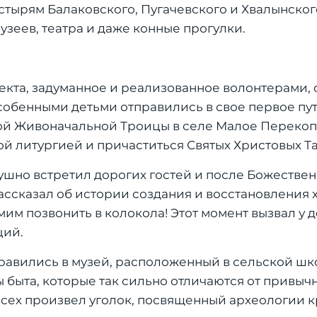
стырям Балаковского, Пугачевского и Хвалынског
зеев, театра и даже конные прогулки.
кта, задуманное и реализованное волонтерами, 
 особенными детьми отправились в свое первое п
той Живоначальной Троицы в селе Малое Перекоп
й литургией и причаститься Святых Христовых Та
шно встретил дорогих гостей и после Божестве
ассказал об истории создания и восстановления 
им позвонить в колокола! Этот момент вызвал у 
ций.
равились в музей, расположенный в сельской шко
быта, которые так сильно отличаются от привычн
сех произвел уголок, посвященный археологии кр