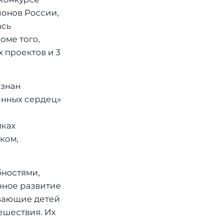
ионов России,
ась
оме того,
 проектов и 3
изнан
енных сердец»
мках
ком,
бностями,
чное развитие
ывающие детей
ешествия. Их