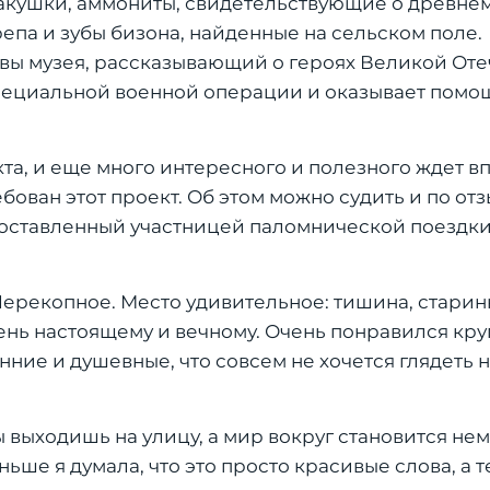
акушки, аммониты, свидетельствующие о древнем
епа и зубы бизона, найденные на сельском поле.
авы музея, рассказывающий о героях Великой От
в специальной военной операции и оказывает помо
а, и еще много интересного и полезного ждет в
ебован этот проект. Об этом можно судить и по от
, оставленный участницей паломнической поездк
Перекопное. Место удивительное: тишина, старин
чень настоящему и вечному. Очень понравился кру
ние и душевные, что совсем не хочется глядеть н
бы выходишь на улицу, а мир вокруг становится нем
ьше я думала, что это просто красивые слова, а 