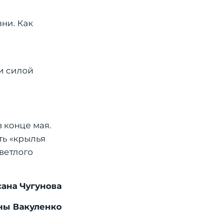
зни. Как
 и силой
 конце мая.
ть «крылья
ветлого
ана Чугунова
ны Вакуленко