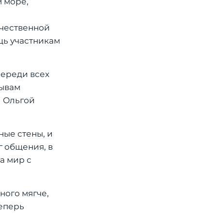
 море,
ечественной
щь участникам
переди всех
зывам
и Ольгой
ные стены, и
г общения, в
а мир с
ного мягче,
теперь