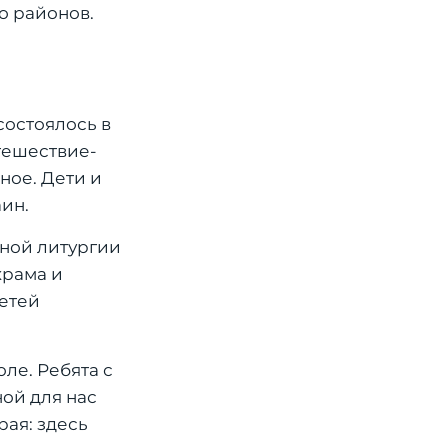
о районов.
состоялось в
утешествие-
ное. Дети и
ин.
нной литургии
храма и
детей
ле. Ребята с
ой для нас
ая: здесь