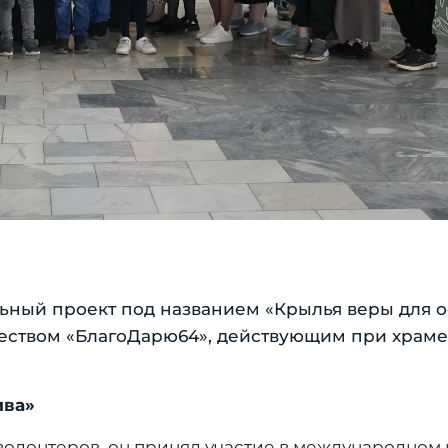
льный проект под названием «Крылья веры для 
ством «БлагоДарю64», действующим при храме 
ива»
волонтеров, он принял участие в международном