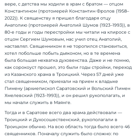
вере, с детства мы ходили в храм с братом — отцом
Константином (протоиерей Константин Фролов (1958–
2022)). К священству я пришел благодаря отцу
Анатолию (протоиерей Анатолий Шумов (1923–1993)), в
80-е годы и годы перестройки мы читали на клиросе с
отцом Сергием Шумовым, нас учил отец Анатолий,
наставлял. Священником я не торопился становиться,
хотел побольше побыть дьяконом, но в те времена
была большая нехватка духовенства. Даже и не помню,
как сорокоуст прошел, это были годы стройки, переход
из Казанского храма в Троицкий. Через 57 дней уже
стал священником, приехали на прием к владыке
Пимену (архиепископ Саратовский и Вольский Пимен
Хмелевский (1923–1993)), и он решил рукополагать, и
мы начали служить в Маянге.
Тогда и в Саратове всего два храма действовали —
Троицкий и Духосошественский, рукополагали в
Троицком обычно. На всю область тогда было всего 46
священников. Поначалу служить было сложно: по