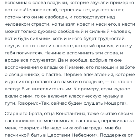
вспоминаю слова владыки, которые звучали примерно
вот так: «Человек слаб, терпения нет, мужества нет,
потому что он не свободен, и господствуют над
человеком страсти, но ты взял крест и неси его, а нести
может только духовно свободный и сильный человек,
вот и будь сильным, хоть и много будет трудностей,
неудач, но ты помни о кресте, который принял, и все у
тебя получится». Начинаю вспоминать эти слова, и
вроде все получается. Да и вообще, добрые такие
воспоминания о владыке Пимене, его помощи и заботе
о священниках, о пастве. Первые впечатления, которые
и до сих пор остаются в памяти о владыке, — то, что он
всегда был интеллигентным. К примеру, если куда-то
ехали с ним, то он включал классическую музыку в
пути. Говорил: «Так, сейчас будем слушать Моцарта».
Старшего брата, отца Константина, тоже считаю своим
наставником, он мне помогал, наставлял, переживал за
меня, говорил: «Не надо никакой награды, мне бы
песчинкой быть в Царствии Небесном». Поддержка от