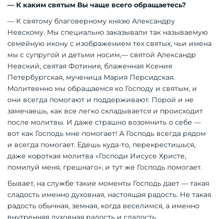
— К каким святым Вы чаще всего обращаетесь?
— К святому благоверному князю Александру
Невскому. Мы специально заказывали так называемую
семейную икону с изображением тех святых, чьи имена
мы с супругой и детьми носим,— святой Александр
Невский, святая Фотиния, блаженная Ксения
Петербургская, мученица Мария Персидская.
Молитвенно мы обращаемся ко Господу и святым, и
они всегда помогают и поддерживают. Порой и не
замечаешь, как все легко складывается и происходит
после молитвы. И даже страшно возомнить о себе —
вот как Господь мне помогает! А Господь всегда рядом
и всегда помогает. Едешь куда-то, перекрестишься,
даже короткая молитва «Господи Иисусе Христе,
помилуй меня, грешнаго», и тут же Господь помогает.
Бывает, на службе такие моменты Господь дает — такая
сладость именно духовная, настоящая радость. Не такая
радость обычная, земная, когда веселимся, а именно
внутренняя духовная радость и сладость.