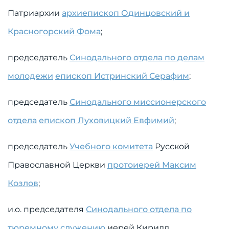
Патриархии
архиепископ Одинцовский и
Красногорский Фома
;
председатель
Синодального отдела по делам
молодежи
епископ Истринский Серафим
;
председатель
Синодального миссионерского
отдела
епископ Луховицкий Евфимий
;
председатель
Учебного комитета
Русской
Православной Церкви
протоиерей Максим
Козлов
;
и.о. председателя
Синодального отдела по
тюремному служению
иерей Кирилл