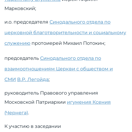
Марковский;
и.о. председателя
Синодального отдела по
церковной благотворительности и социальному
служению
протоиерей Михаил Потокин;
председатель
Синодального отдела по
взаимоотношениям Церкви с обществом и
СМИ
В.Р. Легойда
;
руководитель Правового управления
Московской Патриархии
игумения Ксения
(Чернега)
.
К участию в заседании