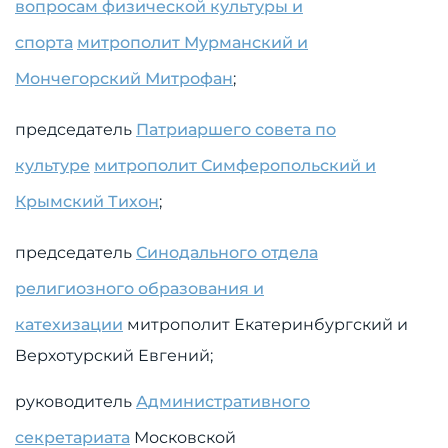
вопросам физической культуры и
спорта
митрополит Мурманский и
Мончегорский Митрофан
;
председатель
Патриаршего совета по
культуре
митрополит Симферопольский и
Крымский Тихон
;
председатель
Синодального отдела
религиозного образования и
катехизации
митрополит Екатеринбургский и
Верхотурский Евгений;
руководитель
Административного
секретариата
Московской