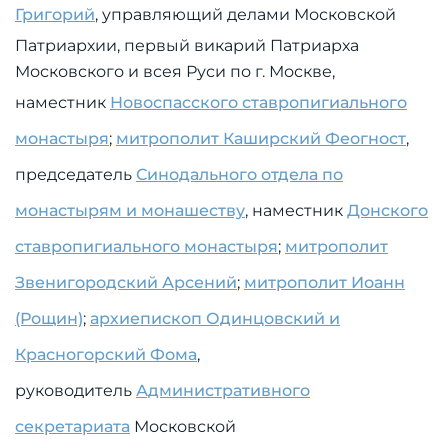
Григорий
, управляющий делами Московской
Патриархии, первый викарий Патриарха
Московского и всея Руси по г. Москве,
наместник
Новоспасского ставропигиального
монастыря
;
митрополит Каширский Феогност
,
председатель
Синодального отдела по
монастырям и монашеству
, наместник
Донского
ставропигиального монастыря
;
митрополит
Звенигородский Арсений
;
митрополит Иоанн
(Рощин)
;
архиепископ Одинцовский и
Красногорский Фома
,
руководитель
Административного
секретариата
Московской