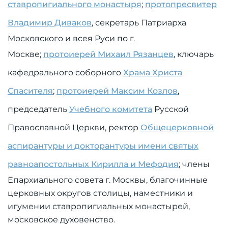
ставропигиального монастыря
;
протопресвитер
Владимир Диваков
, секретарь Патриарха
Московского и всея Руси по г.
Москве;
протоиерей Михаил Рязанцев
, ключарь
кафедрального соборного
Храма Христа
Спасителя
;
протоиерей Максим Козлов
,
председатель
Учебного комитета
Русской
Православной Церкви, ректор
Общецерковной
аспирантуры и докторантуры имени святых
равноапостольных Кирилла и Мефодия
; члены
Епархиального совета г. Москвы, благочинные
церковных округов столицы, наместники и
игумении ставропигиальных монастырей,
московское духовенство.