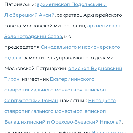
Патриархии;
архиепископ Подольский и
Люберецкий Аксий
, секретарь Архиерейского
совета Московской митрополии;
архиепископ
Зеленоградский Савва
, и.о.
председателя
Синодального миссионерского
отдела
, заместитель управляющего делами
Московской Патриархии;
епископ Видновский
Тихон
, наместник
Екатерининского
ставропигиального монастыря
;
епископ
Серпуховский Роман
, наместник
Высоцкого
ставропигиального монастыря
;
епископ
Балашихинский и Орехово-Зуевский Николай
,
руководитель и главный редактор
Издательства