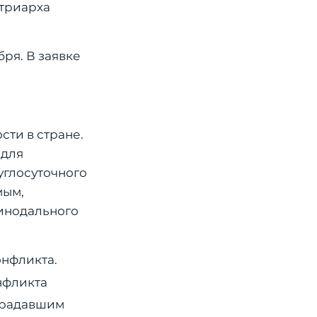
триарха
ря. В заявке
ти в стране.
 для
углосуточного
мым,
Синодального
онфликта.
нфликта
страдавшим