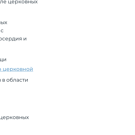
але церковных
ных
 с
осердия и
ощи
о церковной
 в области
е церковных