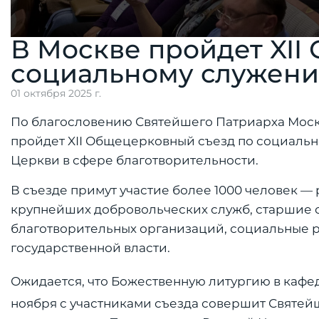
В Москве пройдет XII
социальному служен
01 октября 2025 г.
По благословению Святейшего Патриарха Москов
пройдет XII Общецерковный съезд по социаль
Церкви в сфере благотворительности.
В съезде примут участие более 1000 человек 
крупнейших добровольческих служб, старшие 
благотворительных организаций, социальные 
государственной власти.
Ожидается, что Божественную литургию в каф
ноября с участниками съезда совершит Святей