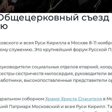
 Общецерковный съезд
ию
ского и всея Руси Кирилла в Москве 8-11 ноября
ному служению. Это крупнейший форум Русской 
— руководители социальных отделов епархий, коо
сестры сестричеств милосердия, руководители 
работники, высокопоставленные представители о
едральном соборном
Храме Христа Спасителя
в Мо
ший Патриарх Московский и всея Руси Кирилл. Т