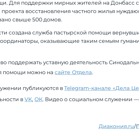
щи. Для поддержки мирных жителей на Донбасс 
 проекта восстановления частного жилья нуждаю
ано свыше 500 домов.
сти создана служба пастырской помощи вернувши
ы координаторы, оказывающие таким семьям гуман
о поддержать уставную деятельность Синодальн
ия помощи можно на
сайте Отдела
.
лужении публикуются в
Telegram-канале «Дела Ц
льности в
VK
,
ОК
. Видео о социальном служении —
Диакония.ru
/