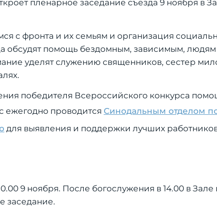
ткроет пленарное заседание съезда 9 ноября в З
ся с фронта и их семьям и организация социаль
да обсудят помощь бездомным, зависимым, людям
мание уделят служению священников, сестер мил
алях.
дения победителя Всероссийского конкурса пом
с ежегодно проводится
Синодальным отделом п
ю
для выявления и поддержки лучших работников
0.00 9 ноября. После богослужения в 14.00 в Зал
е заседание.