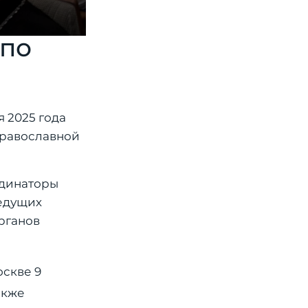
 по
 2025 года
Православной
рдинаторы
ведущих
рганов
скве 9
акже