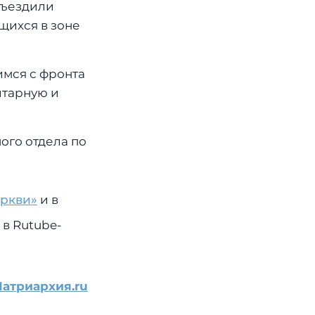
съездили
щихся в зоне
мся с фронта
итарную и
ого отдела по
еркви»
и в
 в Rutube-
Патриархия.ru