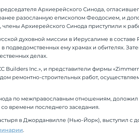
председателя Архиерейского Синода, огласивше
аранее разосланную епископом Феодосием, и доп
 члены Архиерейского Синода приступили к рабо
усской духовной миссии в Иерусалиме в составе 
 подведомственных ему храмах и обителях. Зате
ественных делах.
 Builders Inc.», и представители фирмы «Zimme
дом ремонтно-строительных работ, осуществляе
нода по межправославным отношениям, доложил 
со времени последнего заседания.
астыря в Джорданвилле (Нью-Йорк), выступил с д
еминарии
.