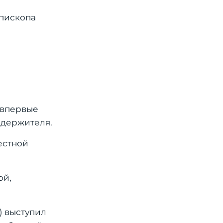
епископа
 впервые
едержителя.
естной
ой,
) выступил