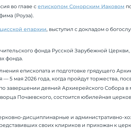
ия во главе с
епископом Сонорским Иаковом
по
има (Роуза).
цисской епархии
, выступил с докладом о богос
чительского фонда Русской Зарубежной Церкви,
х фонда.
лнения епископата и подготовке грядущего Арх
 — 5 мая 2026 года, когда пройдут торжества, п
им по завершении деяний Архиерейского Собора в
творца Почаевского, состоится юбилейная церко
ерковно-дисциплинарные и административно-хо
 представивших своих клириков и прихожан к це