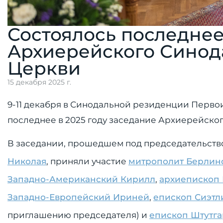
Состоялось последнее
Архиерейского Синод
Церкви
15 декабря 2025 г.
9-11 декабря в Синодальной резиденции Перв
последнее в 2025 году заседание Архиерейско
В заседании, прошедшем под председательст
Николая
, приняли участие
митрополит Берлин
Западно-Американский Кирилл
,
архиепископ 
Западно-Европейский Ириней
,
епископ Сиэт
приглашению председателя) и
епископ Штутга