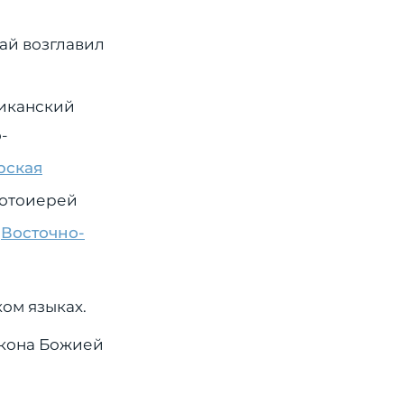
ай возглавил
риканский
-
рская
ротоиерей
о
Восточно-
ом языках.
икона Божией