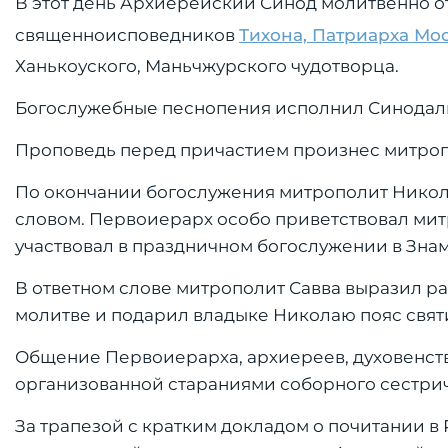
В этот день Архиерейский Синод молитвенно о
священноисповедников
Тихона, Патриарха Мо
Ханькоуского, Маньчжурского чудотворца.
Богослужебные песнопения исполнил Синодальн
Проповедь перед причастием произнес митроп
По окончании богослужения митрополит Никол
словом. Первоиерарх особо приветствовал ми
участвовал в праздничном богослужении в Зна
В ответном слове митрополит Савва выразил ра
молитве и подарил владыке Николаю пояс свят
Общение Первоиерарха, архиереев, духовенств
организованной стараниями соборного сестрич
За трапезой с кратким докладом о почитании в