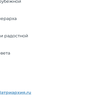
арубежной
иерарха
 и радостной
овета
Патриархия.ru