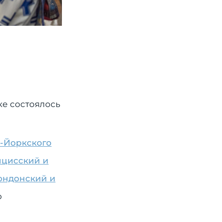
е состоялось
-Йоркского
нцисский и
ондонский и
о