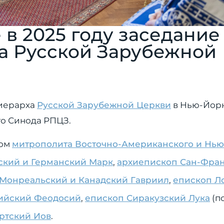
 в 2025 году заседание
а Русской Зарубежной
оиерарха
Русской Зарубежной Церкви
в Нью-Йорк
го Синода РПЦЗ.
вом
митрополита Восточно-Американского и Нью
ский и Германский Марк
,
архиепископ Сан-Фра
Монреальский и Канадский Гавриил
,
епископ Л
лийский Феодосий
,
епископ Сиракузский Лука
(п
ртский Иов
.