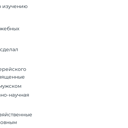
 изучению
лужебных
 сделал
иерейского
освященные
 мужском
вно-научная
зяйственные
рковным