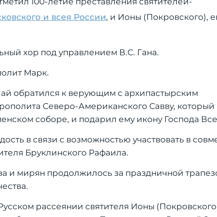
тметил 100-летие преставления святителей-
сковского и всея России
, и Ионы (Покровского), 
ый хор под управлением В.С. Гана.
олит Марк.
ай обратился к верующим с архипастырским
трополита Северо-Американского Савву, который
менском соборе, и подарил ему икону Господа Вс
дость в связи с возможностью участвовать в совм
ителя Бруклинского Рафаила.
а и мирян продолжилось за праздничной трапез
ества.
 Русском рассеянии святителя Ионы (Покровского