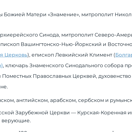
ны Божией Матери «Знамение», митрополит Никол
Архиерейского Синода, митрополит Северо-Аме
 епископ Вашингтонско-Нью-Йоркский и Восточно
я Церковь
), епископ Левкийский Климент (
Болга
)
, ключарь Знаменского Синодального собора п
и Поместных Православных Церквей, духовенств
не.
ком, английском, арабском, сербском и румынск
усской Зарубежной Церкви — Курская-Коренная 
е верующие.