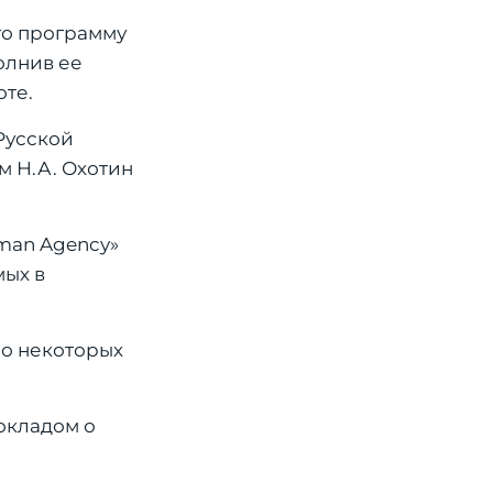
го программу
олнив ее
те.
Русской
м Н.А. Охотин
rman Agency»
мых в
о некоторых
окладом о