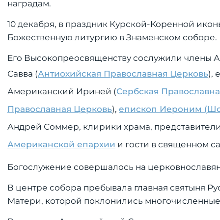
наградам.
10 декабря, в праздник Курской-Коренной ико
Божественную литургию в Знаменском соборе.
Его Высокопреосвященству сослужили члены 
Савва (
Антиохийская Православная Церковь
),
Американский Ириней (
Сербская Православна
Православная Церковь
),
епископ Иероним (Шо
Андрей Соммер, клирики храма, представител
Американской епархии
и гости в священном са
Богослужение совершалось на церковнославянс
В центре собора пребывала главная святыня Р
Матери, которой поклонились многочисленны