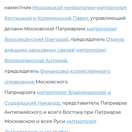
наместник
Московской митрополии
митрополит
Крутицкий и Коломенский Павел
, управляющий
делами Московской Патриархии
митрополит
Воскресенский Григорий
, председатель
Отдела
внешних церковных связей
митрополит
Волоколамский Антоний
,
председатель
Финансово-хозяйственного
управления
Московского
Патриархата
митрополит Владимирский и
Суздальский Никандр
, представитель Патриарха
Антиохийского и всего Востока при Патриархе
Московском и всея Руси
митрополит
Филиппопольский Нифон
,