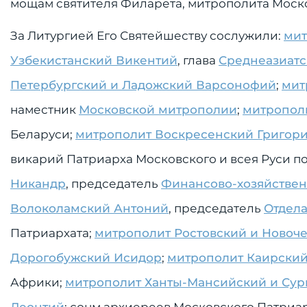
мощам святителя Филарета, митрополита Моск
За Литургией Его Святейшеству сослужили:
мит
Узбекистанский Викентий
, глава
Среднеазиатс
Петербургский и Ладожский Варсонофий
;
мит
наместник
Московской митрополии
;
митропол
Беларуси;
митрополит Воскресенский Григор
викарий Патриарха Московского и всея Руси по
Никандр
, председатель
Финансово-хозяйствен
Волоколамский Антоний
, председатель
Отдела
Патриархата;
митрополит Ростовский и Новоч
Дорогобужский Исидор
;
митрополит Каирский
Африки;
митрополит Ханты-Мансийский и Сур