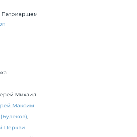
м Патриаршем
оп
рха
оиерей Михаил
ерей Максим
(Булеков)
,
й Церкви