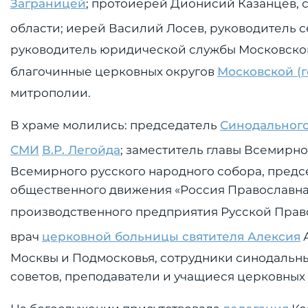
Заграницей
; протоиерей Дионисий Казанцев, 
области; иерей Василий Лосев, руководитель 
руководитель юридической службы Московской
благочинные церковных округов
Московской (
митрополии.
В храме молились: председатель
Синодального
СМИ
В.Р. Легойда
; заместитель главы Всемирно
Всемирного русского народного собора, пред
общественного движения «Россия Православная»
производственного предприятия Русской Пра
врач
церковной больницы святителя Алексия
А
Москвы и Подмосковья, сотрудники синодальн
советов, преподаватели и учащиеся церковны