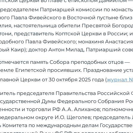
птской Церкви во главе с епископом Даниилом 
председателем Патриаршей комиссии по монаст
ого Павла Фивейского в Восточной пустыне близ
силия, настоятельница обители Пресвятой Богоро
тони, представитель Коптской Церкви в России; 
одобного Павла Фивейского; монахиня Анастасия
рый Каир); доктор Антон Милад, Патриарший сов
вые отмечается память Собора преподобных отцов —
 земле Египетской просиявших. Празднование ус
вной Церкви от 30 октября 2025 года (
журнал №
титель председателя Правительства Российской
Государственной Думы Федерального Собрания Р
нности и торговли РФ А.А. Алиханов; полномоч
едеральном округе И.О. Щеголев; председатель
ь Комитета по международным делам Государств