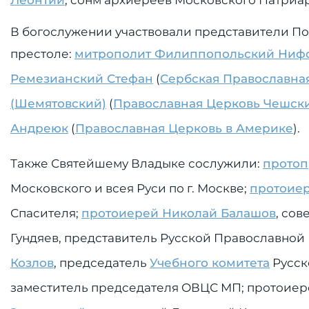
Леонтий
; сонм архиереев Московского Патриар
В богослужении участвовали представители 
престоле:
митрополит Филиппопольский Ниф
Ремезианский Стефан
(
Сербская Православна
(Шемятовский)
(
Православная Церковь Чешски
Андреюк
(
Православная Церковь в Америке
).
Также Святейшему Владыке сослужили:
протоп
Московского и всея Руси по г. Москве;
протоиер
Спасителя;
протоиерей Николай Балашов
, со
Гундяев, представитель Русской Православной
Козлов
, председатель
Учебного комитета
Русск
заместитель председателя ОВЦС МП; протоиер