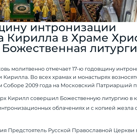
щину интронизации
а Кирилла в Храме Хри
 Божественная литург
рковь молитвенно отмечает 17-ю годовщину интро
 Кирилла. Во всех храмах и монастырях возносят
м Соборе 2009 года на Московский Патриарший п
арх Кирилл совершил Божественную литургию в
интронизационных облачениях и с копией жезла 
ния Предстоятель Русской Православной Церкви