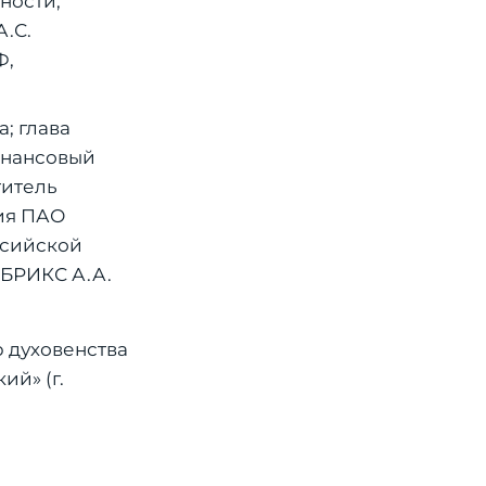
ности,
.С.
Ф,
; глава
инансовый
титель
ия ПАО
ссийской
 БРИКС А.А.
р духовенства
й» (г.