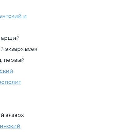
ентский и
риарший
й экзарх всея
, первый
ьский
рополит
й экзарх
кинский