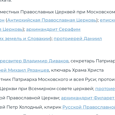
хата.
Поместных Православных Церквей при Московско
он
(
Антиохийская Православная Церковь
);
еписк
я Церковь
);
архимандрит Серафим
х земель и Словакии
);
протоиерей Даниил
ресвитер Владимир Диваков
, секретарь Патриа
ей Михаил Рязанцев
, ключарь Храма Христа
ветник Патриарха Московского и всея Руси; прот
 Церкви при Всемирном совете церквей;
протои
ой Православной Церкви;
архимандрит Филарет 
ей Петр Холодный, клирик
Русской Православно