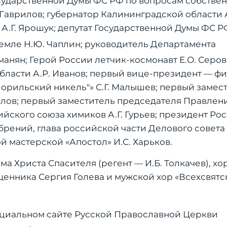
осударственной Думы ФС РФ по вопросам собствен
аврилов; губернатор Калининградской области А
.Г. Ярошук; депутат Государственной Думы ФС Р
емле Н.Ю. Чаплин; руководитель Департамента
анян; Герой России летчик-космонавт Е.О. Серова
бласти А.Р. Иванов; первый вице-президент — ф
орильский никель"» С.Г. Малышев; первый замес
йлов; первый заместитель председателя Правлен
ийского союза химиков А.Г. Гурьев; президент Ро
ений, глава российской части Делового совета
 мастерской «Апостол» И.С. Харьков.
 Христа Спасителя (регент — И.Б. Толкачев), хо
нника Сергия Голева и мужской хор «Всехсвятски
фициальном сайте Русской Православной Церкви