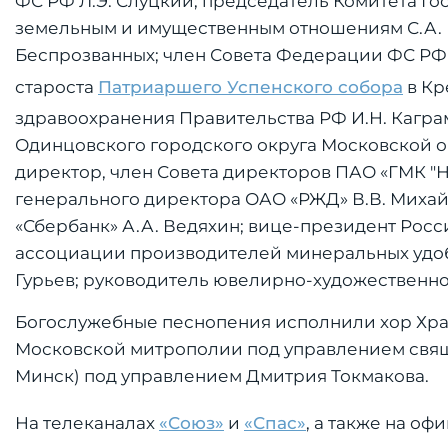
ФС РФ Л.Э. Слуцкий; председатель Комитета Г
земельным и имущественным отношениям С.А. Г
Беспрозванных; член Совета Федерации ФС РФ А
староста
Патриаршего Успенского собора
в Кр
здравоохранения Правительства РФ И.Н. Каграм
Одинцовского городского округа Московской о
директор, член Совета директоров ПАО «ГМК "Н
генерального директора ОАО «РЖД» В.В. Миха
«Сбербанк» А.А. Ведяхин; вице-президент Росс
ассоциации производителей минеральных удобр
Гурьев; руководитель ювелирно-художественной
Богослужебные песнопения исполнили хор Храма
Московской митрополии под управлением свяще
Минск) под управлением Дмитрия Токмакова.
На телеканалах
«Союз»
и
«Спас»
, а также на о