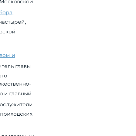
о Московской
бора
,
настырей,
овской
вом и
итель главы
ого
ожественно-
р и главный
нослужители
 приходских