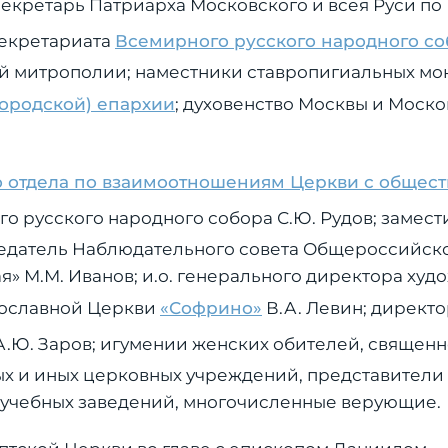
секретарь Патриарха Московского и всея Руси п
секретариата
Всемирного русского народного со
 митрополии; наместники ставропигиальных мо
городской) епархии
; духовенство Москвы и Моск
 отдела по взаимоотношениям Церкви с общест
го русского народного собора С.Ю. Рудов; замест
седатель Наблюдательного совета Общероссийск
 М.М. Иванов; и.о. генерального директора худ
вославной Церкви
«Софрино»
В.А. Левин; директо
.Ю. Заров; игумении женских обителей, священ
ых и иных церковных учреждений, представители
х учебных заведений, многочисленные верующие.