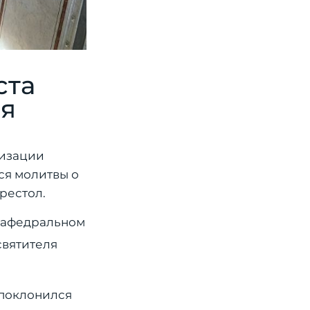
ста
ия
низации
ся молитвы о
рестол.
 кафедральном
святителя
 поклонился