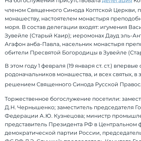
На богослужении присутствовала
делегация
Ко
членом Священного Синода Коптской Церкви, 
монашеству, настоятелем монастыря преподобн
моря. В состав делегации входят: игумения Ва
Зувейле (Старый Каир); иеромонах Дауд эль-Ан
Агафон анба-Павла, насельник монастыря преп
обители Пресвятой Богородицы в Зувейле (Ста
В этом году 1 февраля (19 января ст. ст.) впер
родоначальников монашества, и всех святых, в
решением Священного Синода Русской Правосла
Торжественное богослужение посетили: замес
Д.Н. Чернышенко; заместитель председателя 
Федерации А.Ю. Кузнецова; министр промышле
представитель Президента РФ в Центральном ф
демократической партии России, председател