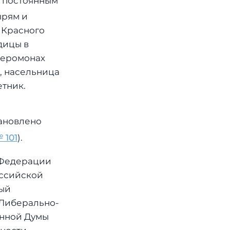
— постоянным
ырям и
 Красного
дицы в
иеромонах
, насельница
етник.
тановлено
 101
).
 Федерации
оссийской
ный
 Либерально-
енной Думы