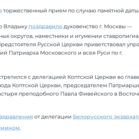
я
торжественный прием по случаю памятной даты
о Владыку
поздравило
духовенство г. Москвы —
ых округов, наместники и игумении ставропиги
 Предстоятеля Русской Церкви приветствовал уп
й Патриарха Московского и всея Руси по г.
третился с делегацией Коптской Церкви во глав
нода Коптской Церкви, председателем Патриарш
астыря преподобного Павла Фивейского в Восточ
здравления
от делегации
Белорусского экзархат
амином
.