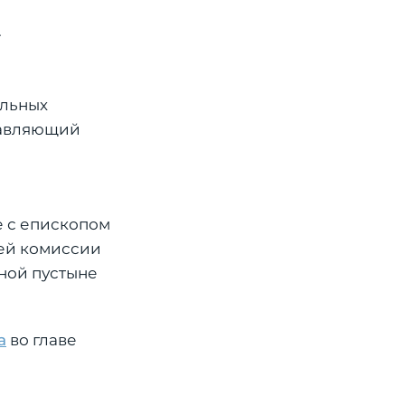
.
альных
равляющий
е с епископом
ей комиссии
ной пустыне
а
во главе