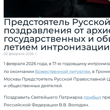
Предстоятель Русско
поздравления от архи
государственных и об
летием интронизации
02 февраля 2026 г.
1 февраля 2026 года, в 17-ю годовщину интрон
по окончании
Божественной литургии
, в Трон
Москвы Предстоятель Русской Православной Це
и общественных деятелей.
Поздравить Святейшего Патриарха
прибыл
пре
Российской Федерации В.В. Володин.