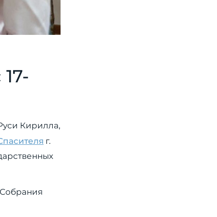
17-
Руси Кирилла,
Спасителя
г.
дарственных
 Собрания