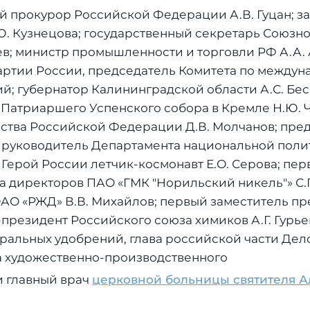
й прокурор Российской Федерации А.В. Гуцан; з
. Кузнецова; государственный секретарь Союзно
ев; министр промышленности и торговли РФ А.А. 
ртии России, председатель Комитета по между
й; губернатор Калининградской области А.С. Бе
 Патриаршего Успенского собора в Кремле Н.Ю. 
ства Российской Федерации Д.В. Молчанов; пре
 руководитель Департамента национальной поли
 Герой России летчик-космонавт Е.О. Серова; пер
а директоров ПАО «ГМК "Норильский никель"» С.
АО «РЖД» В.В. Михайлов; первый заместитель пр
президент Российского союза химиков А.Г. Гурье
альных удобрений, глава российской части Дело
ра художественно-производственного
и главный врач
церковной больницы святителя А