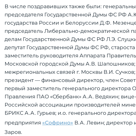
В числе поздравивших также были: генеральны
председателя Государственной Думы ФС РФ А.Ю
государства России и Белоруссии Д.Ф. Мезенц
председатель Либерально-демократической па
делам Государственной Думы ФС РФ Л.Э. Слуцки
депутат Государственной Думы ФС РФ, староста
заместитель руководителя Аппарата Правитель
Московской городской Думы А.В. Шапошников;
межрегиональных связей г. Москвы В.И. Сучков;
президент — финансовый директор, член Совет
первый заместитель генерального директора О
Правления ПАО «Сбербанк» А.А. Ведяхин; вице-
Российской ассоциации производителей минер
БРИКС А.А. Гурьев; и.о. генерального директо
предприятия
«Софрино»
В.А. Левин; директор 
Заров.