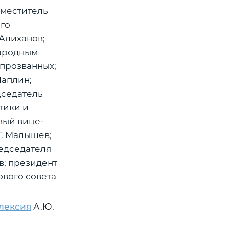
аместитель
го
Алиханов;
народным
спрозванных;
Чаплин;
дседатель
тики и
вый вице-
Г. Малышев;
едседателя
в; президент
вого совета
лексия
А.Ю.