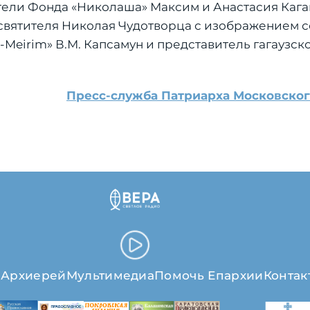
тели Фонда «Николаша» Максим и Анастасия Кага
святителя Николая Чудотворца с изображением 
-Meirim» В.М. Капсамун и представитель гагаузс
Пресс-служба Патриарха Московског
я
Архиерей
Мультимедиа
Помочь Епархии
Контак