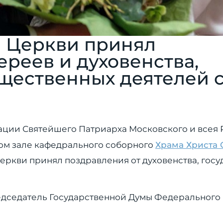
й Церкви принял
ереев и духовенства,
щественных деятелей с 
изации Святейшего Патриарха Московского и всея 
ном зале кафедрального соборного
Храма Христа 
ркви принял поздравления от духовенства, госу
дседатель Государственной Думы Федерального