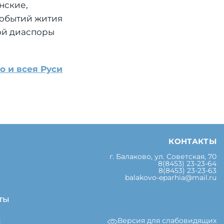
нские,
событий жития
кой диаспоры
о и всея Руси
КОНТАКТЫ
г. Балаково, ул. Советская, 70
8(8453) 23-23-64
8(8453) 23-23-63
balakovo-eparhia@mail.ru
ты
Версия для слабовидящих