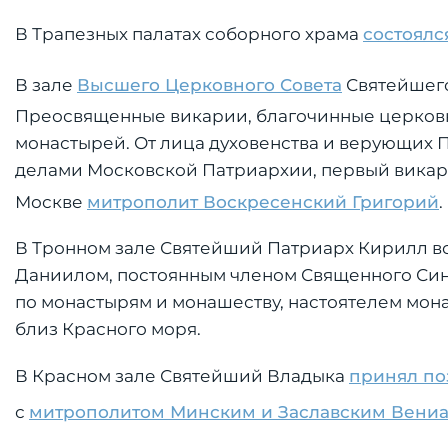
В Трапезных палатах соборного храма
состоялс
В зале
Высшего Церковного Совета
Святейшег
Преосвященные викарии, благочинные церковн
монастырей. От лица духовенства и верующих
делами Московской Патриархии, первый викари
Москве
митрополит Воскресенский Григорий
.
В Тронном зале Святейший Патриарх Кирилл вс
Даниилом, постоянным членом Священного Си
по монастырям и монашеству, настоятелем мон
близ Красного моря.
В Красном зале Святейший Владыка
принял по
с
митрополитом Минским и Заславским Вени