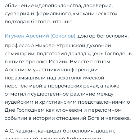
обличение идолопоклонства, двоеверия,
суеверия и формального, «механического»
подхода к богопочитанию.
Игумен Арсений (Соколов)
, доктор богословия,
профессор Николо-Угрешской духовной
семинарии, подготовил доклад «День Господень
в книге пророка Исайи». Вместе с отцом
Арсением участники конференции
поразмышляли над эсхатологической
перспективой в пророческих речах, а также
отметили существенное различие между
иудейским и христианским представлениями о
Дне Господнем как ключевом и переломном
событии в истории отношений Бога и человека.
А.С. Кашкин, кандидат богословия, доцент,
заведующий кафедрой библеистики