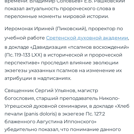
времени: Владимир Соловьев» Е.Б. Рашковский
показал актуальность пророческого слова в
переломные моменты мировой истории.
Иеромонах Ириней (Пиковский), проректор по
учебной работе
Сретенской духовной академии
,
в докладе «Давидизация «псалмов восхождений»
(Пс. 119-133 LXX) в исторической и пророческой
перспективе» проследил влияние эволюции
экзегезы указанных псалмов на изменение их
атрибуции в надписаниях.
Священник Сергий Ульянов, магистр
богословия, старший преподаватель Николо-
Угрешской духовной семинарии, в докладе «Хлеб
печали (panis doloris) в экзегезе Пс. 127:2
блаженного Августина Иппонского»
убедительно показал, что понимание данного