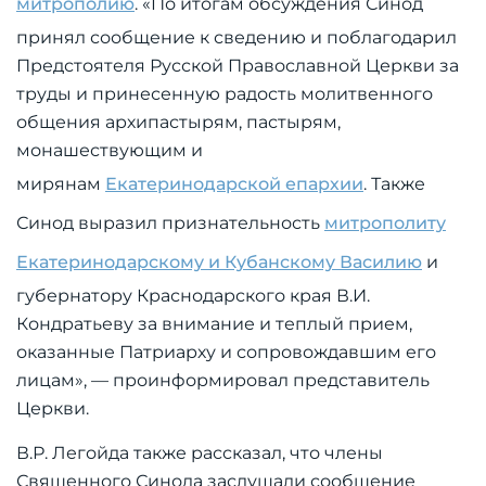
митрополию
. «По итогам обсуждения Синод
принял сообщение к сведению и поблагодарил
Предстоятеля Русской Православной Церкви за
труды и принесенную радость молитвенного
общения архипастырям, пастырям,
монашествующим и
мирянам
Екатеринодарской епархии
. Также
Синод выразил признательность
митрополиту
Екатеринодарскому и Кубанскому Василию
и
губернатору Краснодарского края В.И.
Кондратьеву за внимание и теплый прием,
оказанные Патриарху и сопровождавшим его
лицам», — проинформировал представитель
Церкви.
В.Р. Легойда также рассказал, что члены
Священного Синода заслушали сообщение