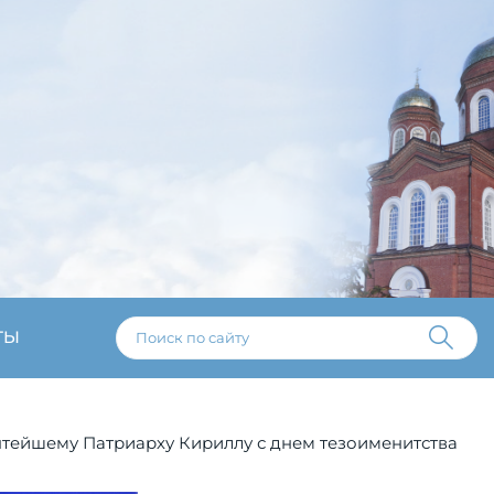
ТЫ
ятейшему Патриарху Кириллу с днем тезоименитства