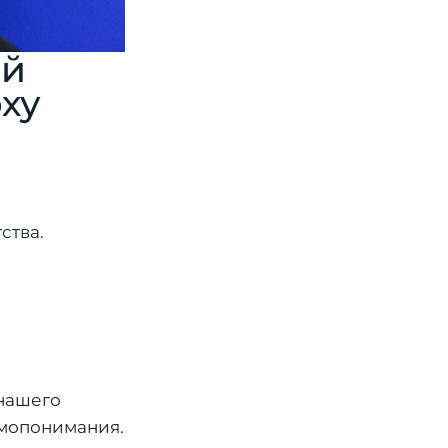
ой
ху
ства.
 нашего
имопонимания.