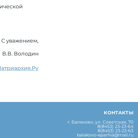
рической
С уважением,
В.В. Володин
Патриархия.Ру
КОНТАКТЫ
г. Балаково, ул. Советская, 70
8(8453) 23-23-64
8(8453) 23-23-63
balakovo-eparhia@mail.ru