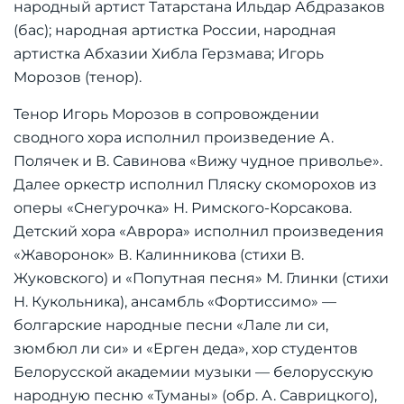
народный артист Татарстана Ильдар Абдразаков
(бас); народная артистка России, народная
артистка Абхазии Хибла Герзмава; Игорь
Морозов (тенор).
Тенор Игорь Морозов в сопровождении
сводного хора исполнил произведение А.
Полячек и В. Савинова «Вижу чудное приволье».
Далее оркестр исполнил Пляску скоморохов из
оперы «Снегурочка» Н. Римского-Корсакова.
Детский хора «Аврора» исполнил произведения
«Жаворонок» В. Калинникова (стихи В.
Жуковского) и «Попутная песня» М. Глинки (стихи
Н. Кукольника), ансамбль «Фортиссимо» —
болгарские народные песни «Лале ли си,
зюмбюл ли си» и «Ерген деда», хор студентов
Белорусской академии музыки — белорусскую
народную песню «Туманы» (обр. А. Саврицкого),