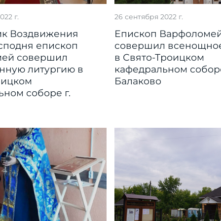
022 г.
26 сентября 2022 г.
ик Воздвижения
Епископ Варфоломе
осподня епископ
совершил всенощно
ей совершил
в Свято-Троицком
нную литургию в
кафедральном соборе
оицком
Балаково
ном соборе г.