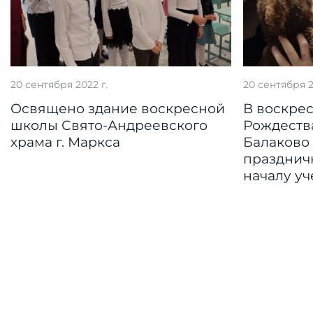
20 сентября 2022 г.
20 сентября 2
Освящено здание воскресной
В воскре
школы Свято-Андреевского
Рождества
храма г. Маркса
Балаково
празднич
началу уч