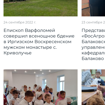
24 сентября 2022 г.
23 сентября 2
Епископ Варфоломей
Представ
совершил всенощное бдение
«ФосАгро
в Иргизском Воскресенском
Балаковс
мужском монастыре с.
управлен
Криволучье
кафедраль
Балаково