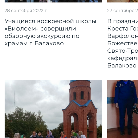
28 сентября 2022 г.
27 сентября 2
Учащиеся воскресной школы
В праздн
«Вифлеем» совершили
Креста Г
обзорную экскурсию по
Варфолом
храмам г. Балаково
Божестве
Свято-Тр
кафедраль
Балаково