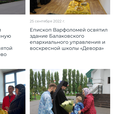
25 сентября 2022 г.
й
Епископ Варфоломей освятил
нную
здание Балаковского
епархиального управления и
вятой
воскресной школы «Девора»
ово