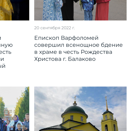
20 сентября 2022 г.
й
Епископ Варфоломей
нную
совершил всенощное бдение
есть
в храме в честь Рождества
ри
Христова г. Балаково
ый