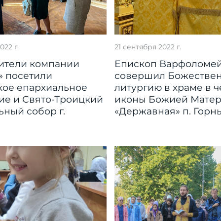
022 г.
21 сентября 2022 г.
ители компании
Епископ Варфоломе
» посетили
совершил Божестве
кое епархиальное
литургию в храме в ч
ие и Свято-Троицкий
иконы Божией Мате
ный собор г.
«Державная» п. Горн