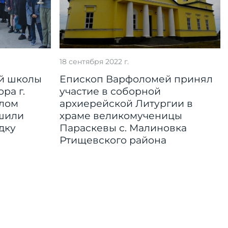
18 сентября 2022 г.
й школы
Епископ Варфоломей принял
ра г.
участие в соборной
алом
архиерейской Литургии в
ршили
храме великомученицы
дку
Параскевы с. Малиновка
Ртищевского района