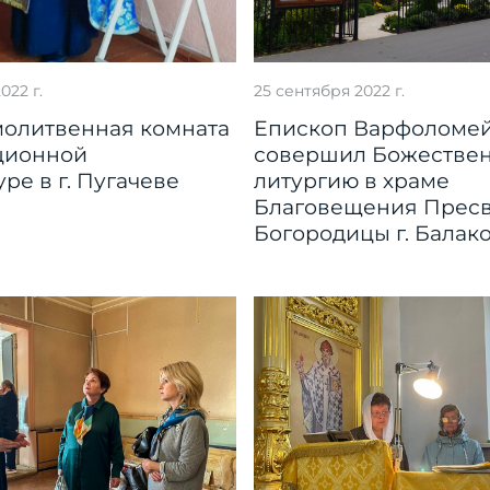
022 г.
25 сентября 2022 г.
молитвенная комната
Епископ Варфоломе
ционной
совершил Божестве
ре в г. Пугачеве
литургию в храме
Благовещения Прес
Богородицы г. Балак