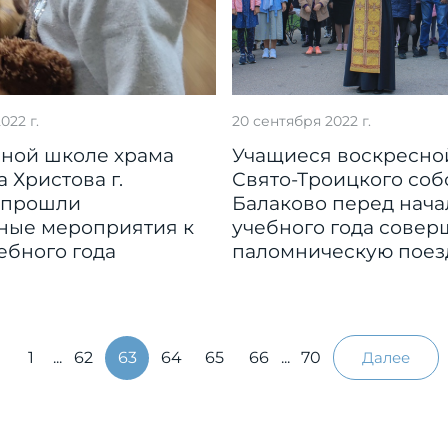
022 г.
20 сентября 2022 г.
сной школе храма
Учащиеся воскресно
 Христова г.
Свято-Троицкого собо
 прошли
Балаково перед нач
ные мероприятия к
учебного года сове
ебного года
паломническую поез
1
...
62
63
64
65
66
...
70
Далее