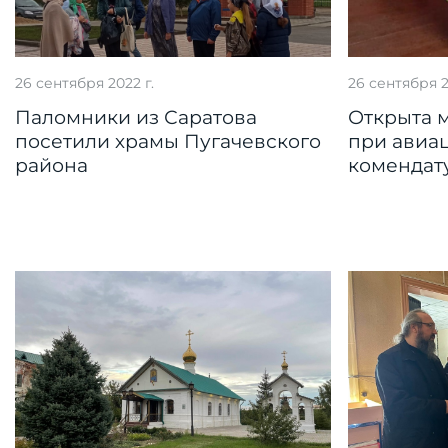
26 сентября 2022 г.
26 сентября 2
Паломники из Саратова
Открыта 
посетили храмы Пугачевского
при авиа
района
комендату