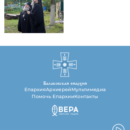
Балаковская епархия
Епархия
Архиерей
Мультимедиа
Помочь Епархии
Контакты