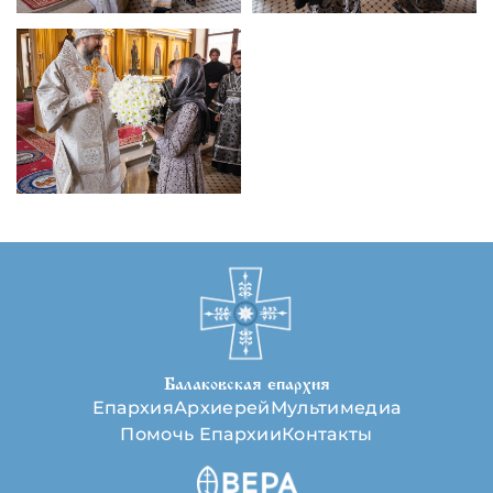
Балаковская епархия
Епархия
Архиерей
Мультимедиа
Помочь Епархии
Контакты