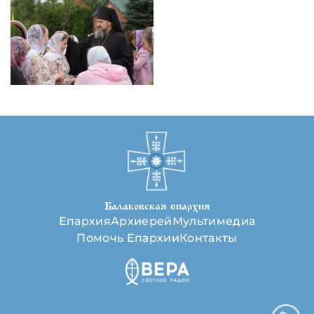
Балаковская епархия
Епархия
Архиерей
Мультимедиа
Помочь Епархии
Контакты