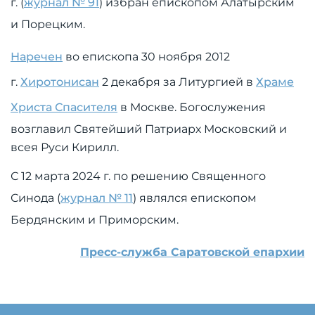
г. (
журнал № 91
) избран епископом Алатырским
и Порецким.
Наречен
во епископа 30 ноября 2012
г.
Хиротонисан
2 декабря за Литургией в
Храме
Христа Спасителя
в Москве. Богослужения
возглавил Святейший Патриарх Московский и
всея Руси Кирилл.
С 12 марта 2024 г. по решению Священного
Синода (
журнал № 11
) являлся епископом
Бердянским и Приморским.
Пресс-служба Саратовской епархии