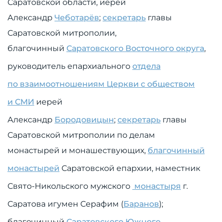
Саратовской области, иерей
Александр
Чеботарёв
;
секретарь
главы
Саратовской митрополии,
благочинный
Саратовского Восточного округа
,
руководитель епархиального
отдела
по взаимоотношениям Церкви с обществом
и СМИ
иерей
Александр
Бородовицын
;
секретарь
главы
Саратовской митрополии по делам
монастырей и монашествующих,
благочинный
монастырей
Саратовской епархии, наместник
Свято-Никольского мужского
монастыря
г.
Саратова игумен Серафим (
Баранов
);
благочинный
Саратовского Южного