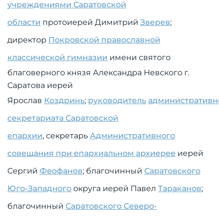
учреждениями Саратовской
области
протоиерей Димитрий
Зверев
;
директор
Покровской православной
классической гимназии
имени святого
благоверного князя Александра Невского г.
Саратова иерей
Ярослав
Коздринь
;
руководитель
административн
секретариата Саратовской
епархии
,
секретарь
Административного
совещания при епархиальном архиерее
иерей
Сергий
Феофанов
; благочинный
Саратовского
Юго-Западного
округа иерей Павел
Тараканов
;
благочинный
Саратовского Северо-