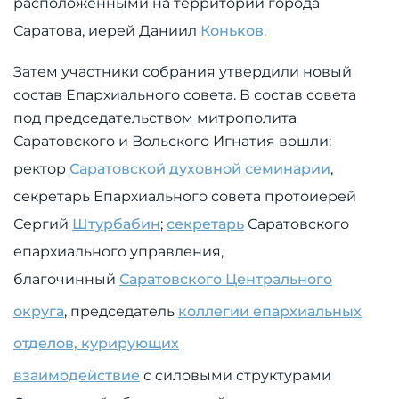
расположенными на территории города
Саратова, иерей Даниил
Коньков
.
Затем участники собрания утвердили новый
состав Епархиального совета. В состав совета
под председательством митрополита
Саратовского и Вольского Игнатия вошли:
ректор
Саратовской духовной семинарии
,
секретарь Епархиального совета протоиерей
Сергий
Штурбабин
;
секретарь
Саратовского
епархиального управления,
благочинный
Саратовского Центрального
округа
, председатель
коллегии епархиальных
отделов, курирующих
взаимодействие
с силовыми структурами