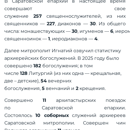
В Саратовской епархии в настоящее время
совершают свое
служение
257
священнослужителей, из них
священников —
227
, диаконов —
30
. Из общего
числа: монашествующих —
30
, игуменов —
6
, иеро
священноинок —
1
, иеродиаконов —
4
.
Далее митрополит Игнатий озвучил статистику
архиерейских богослужений. В 2025 году было
совершено
1
82
богослужения; в том
числе
1
28
Литургий (из них одна — крещальная,
две – детские),
54
вечерних
богослужения,
5
венчаний и
2
крещения.
Совершено
11
архипастырских поездок
по Саратовской епархии.
Состоялось
10 соборных
служений архиереев
Саратовской митрополии. Совершен чин