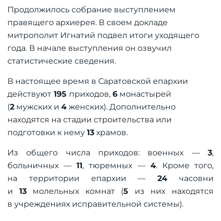
Продолжилось собрание выступлением
правящего архиерея. В своем докладе
митрополит Игнатий подвел итоги уходящего
года. В начале выступления он озвучил
статистические сведения.
В настоящее время в Саратовской епархии
действуют
19
5
приходов,
6
монастырей
(
2
мужских и
4
женских). Дополнительно
находятся на стадии строительства или
подготовки к нему
1
3
храмов.
Из общего числа приходов: военных —
3
,
больничных —
1
1
, тюремных —
4
. Кроме того,
на территории епархии —
24
часовни
и
1
3
молельных комнат (
5
из них находятся
в учреждениях исправительной системы).