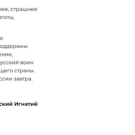
нее, страшнее
готы,
то
поддержки.
ение,
русский воин
щего страны.
ссии завтра.
ский Игнатий