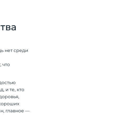
тва
дь нет среди
, что
рдостью
, и те, кто
доровья,
 хороших
н, главное —