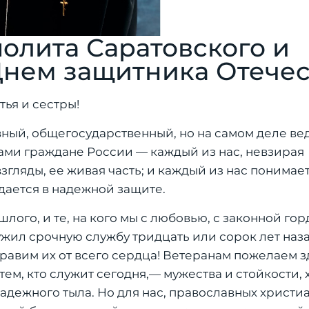
олита Саратовского и
Днем защитника Отечес
ья и сестры!
вный, общегосударственный, но на самом деле ве
 вами граждане России — каждый из нас, невзирая
гляды, ее живая часть; и каждый из нас понимает
дается в надежной защите.
лого, и те, на кого мы с любовью, с законной го
ужил срочную службу тридцать или сорок лет назад
равим их от всего сердца! Ветеранам пожелаем з
тем, кто служит сегодня,— мужества и стойкости,
дежного тыла. Но для нас, православных христиа