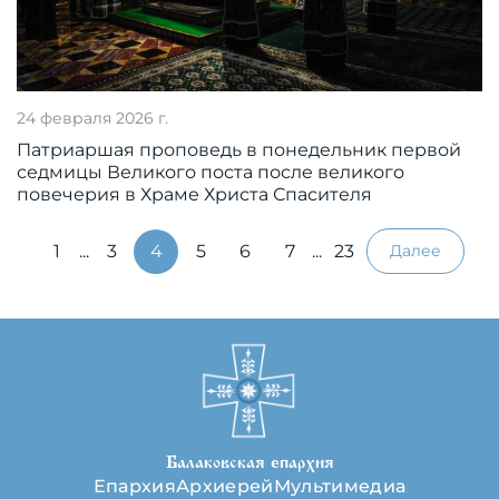
24 февраля 2026 г.
Патриаршая проповедь в понедельник первой
седмицы Великого поста после великого
повечерия в Храме Христа Спасителя
1
...
3
4
5
6
7
...
23
Далее
Балаковская епархия
Епархия
Архиерей
Мультимедиа