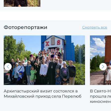
Фоторепортажи
Смотреть все
Архипастырский визит состоялся в
В Свято-
Михайловский приход села Перелюб
прошла л
киносмен