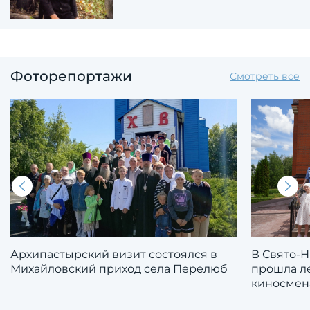
Фоторепортажи
Смотреть все
Архипастырский визит состоялся в
В Свято-
Михайловский приход села Перелюб
прошла л
киносмен